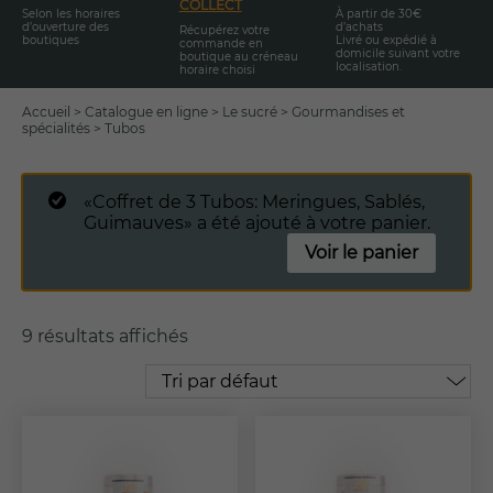
COLLECT
Selon les horaires
À partir de 30€
d’ouverture des
d’achats
Récupérez votre
boutiques
Livré ou expédié à
commande en
domicile suivant votre
boutique au créneau
localisation.
horaire choisi
Accueil
>
Catalogue en ligne
>
Le sucré
>
Gourmandises et
spécialités
>
Tubos
«Coffret de 3 Tubos: Meringues, Sablés,
Guimauves» a été ajouté à votre panier.
Voir le panier
9 résultats affichés