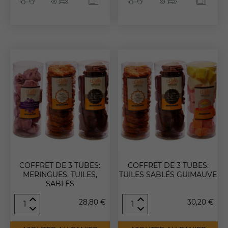
Sablés,
Guimauves,
Guimauves
Meringues
Nécessaire
Ces cookies ne
sont pas
COFFRET DE 3 TUBES:
COFFRET DE 3 TUBES:
optionnels. Ils
MERINGUES, TUILES,
TUILES SABLÉS GUIMAUVE
sont requis
SABLÉS
pour un bon
quantité
quantité
fonctionnement
28,80
€
30,20
€
de
de
du site.
Coffret
Coffret
de
de