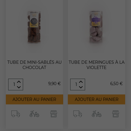
TUBE DE MINI-SABLÉS AU
TUBE DE MERINGUES À LA
CHOCOLAT
VIOLETTE
quantité
quantité
9,90
€
6,50
€
de
de
Tube
Tube
de
de
AJOUTER AU PANIER
AJOUTER AU PANIER
mini-
Meringues
sablés
à
au
la
chocolat
violette