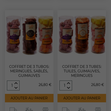
COFFRET DE 3 TUBOS:
COFFRET DE 3 TUBES:
MERINGUES, SABLÉS,
TUILES, GUIMAUVES,
GUIMAUVES
MERINGUES
quantité
quantité
26,80
€
26,80
€
de
de
Coffret
Coffret
de
de
AJOUTER AU PANIER
AJOUTER AU PANIER
3
3
Tubos:
Tubes:
Meringues,
Tuiles,