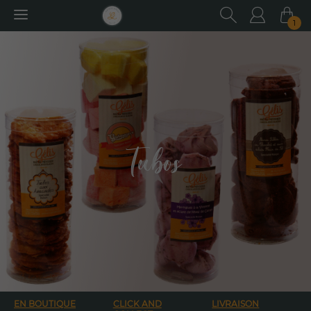
RECHER
Utilisa
Pa
1
Rechercher
:
Tubos
EN BOUTIQUE
CLICK AND
LIVRAISON