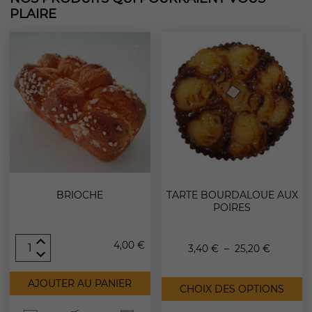
PLAIRE
BRIOCHE
TARTE BOURDALOUE AUX
POIRES
quantité
4,00
€
Plage
3,40
€
–
25,20
€
de
Brioche
C
de
AJOUTER AU PANIER
p
CHOIX DES OPTIONS
a
prix :