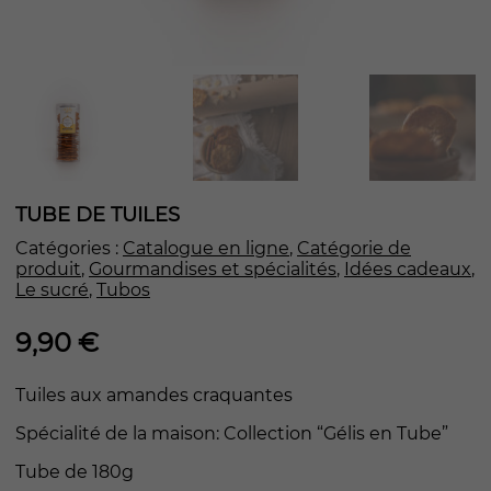
TUBE DE TUILES
Catégories :
Catalogue en ligne
,
Catégorie de
produit
,
Gourmandises et spécialités
,
Idées cadeaux
,
Le sucré
,
Tubos
9,90
€
Tuiles aux amandes craquantes
Spécialité de la maison: Collection “Gélis en Tube”
Tube de 180g