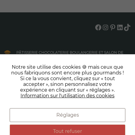
Facebook
Instagram
Pinterest
LinkedIn
TikTok
PÂTISSERIE CHOCOLATERIE BOULANGERIE ET SALON DE
THÉ
2 rue Jean Jaures, 31390 Carbonne
Notre site utilise des cookies 🍪 mais ceux que
Téléphone: 05 61 87 80 57
nous fabriquons sont encore plus gourmands !
Si ce la vous convient, cliquez sur « tout
Le lundi au samedi : 7h-19h00
Dimanche et jours fériés : 7h-12h30
accepter », sinon personnalisez votre
expérience en cliquant sur « réglages ».
NOS PRESTATIONS
Information sur l'utilisation des cookies
Boulangerie
Entreprise
Réglages
NOUS CONTACTER
Réceptions
Tout refuser