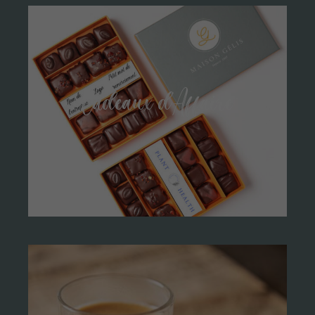
fonctionnement
du site.
Statistiques
Nous les
Cadeaux d’Affaire
utilisons pour
améliorer les
fonctionnalités
de ce site en
fonction des
usages.
Experience
Pour vous
fournir la
meilleure
expérience
possible
pendant votre
visite. Si vous