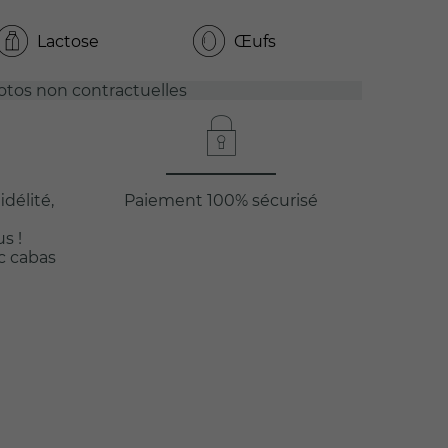
Lactose
Œufs
otos non contractuelles
idélité,
Paiement 100% sécurisé
s !
ac cabas