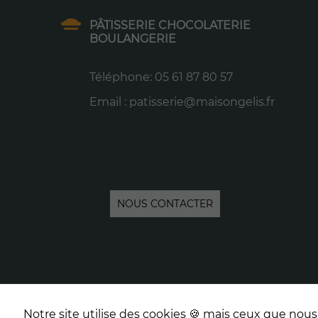
PÂTISSERIE CHOCOLATERIE
BOULANGERIE
Téléphone: 05 61 87 80 57
Email : patisserie@maisongelis.fr
NOUS CONTACTER
Préférences de cookies
Con
Notre site utilise des cookies 🍪 mais ceux que nous