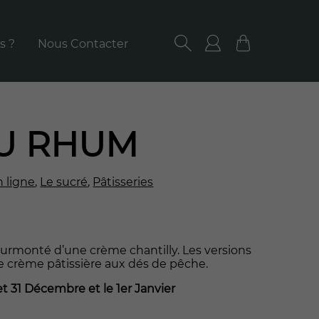
s ?
Nous Contacter
RECHERCHER
Utilisateur/ut
Panier
U RHUM
 ligne
,
Le sucré
,
Pâtisseries
urmonté d’une crème chantilly. Les versions
e crème pâtissière aux dés de pêche.
t 31 Décembre et le 1er Janvier