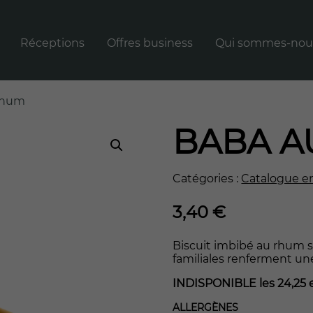
Réceptions
Offres business
Qui sommes-nou
té à Carbonne
Rechercher
RECHERCHER
:
rhum
BABA A
Catégories :
Catalogue en
3,40
€
Biscuit imbibé au rhum s
familiales renferment un
INDISPONIBLE les 24,25 e
ALLERGÈNES