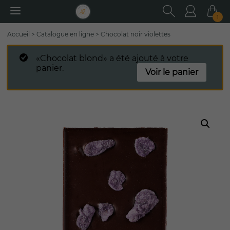
RECHER
Utilisa
Pa
1
Rechercher
Accueil
>
Catalogue en ligne
>
Chocolat noir violettes
:
«Chocolat blond» a été ajouté à votre
panier.
Voir le panier