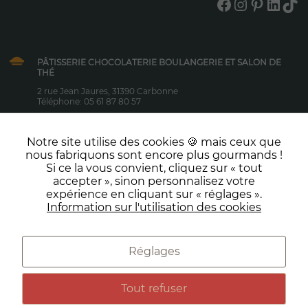
Facebook
Instagram
Pinterest
LinkedIn
TikTok
refusez ces
cookies,
certaines
fonctionnalités
pourraient ne
PÂTISSERIE CHOCOLATERIE BOULANGERIE ET SALON DE
pas vous être
THÉ
proposées.
2 rue Jean Jaures, 31390 Carbonne
Téléphone: 05 61 87 80 57
Le lundi au samedi : 7h-19h00
Marketing
Dimanche et jours fériés : 7h-12h30
En
Notre site utilise des cookies 🍪 mais ceux que
partageant
nous fabriquons sont encore plus gourmands !
NOS PRESTATIONS
vos intérêts
Si ce la vous convient, cliquez sur « tout
Boulangerie
et actions,
accepter », sinon personnalisez votre
vous
expérience en cliquant sur « réglages ».
Entreprise
NOUS CONTACTER
augmentez
Information sur l'utilisation des cookies
Réceptions
vos chances
de vous voir
proposer du
Réglages
contenu
Préférences de cookies
Conditions générales de vente
personnalisé.
Tout refuser
Mentions Légales
Politique de données personnelles