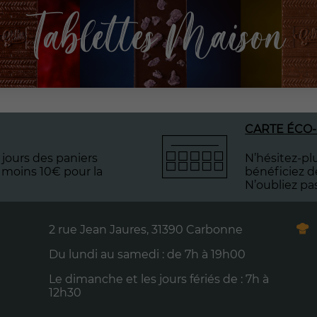
Tablettes Maison
CARTE ÉCO-
jours des paniers
N’hésitez-plu
 moins 10€ pour la
bénéficiez d
N’oubliez pa
2 rue Jean Jaures, 31390 Carbonne
Du lundi au samedi : de 7h à 19h00
Le dimanche et les jours fériés de : 7h à
12h30