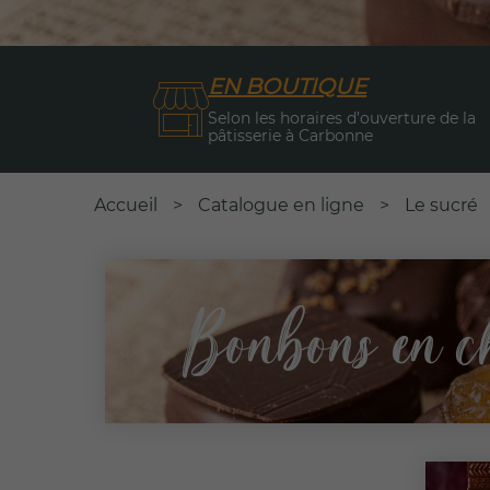
EN BOUTIQUE
Selon les horaires d’ouverture de la
pâtisserie à Carbonne
Accueil
>
Catalogue en ligne
>
Le sucré
Bonbons en c