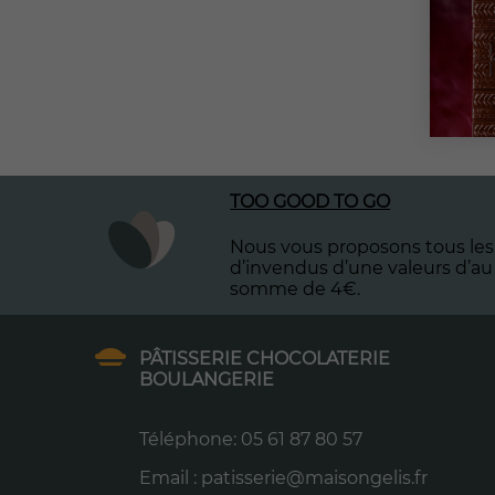
TOO GOOD TO GO
Nous vous proposons tous les 
d’invendus d’une valeurs d’au
somme de 4€.
PÂTISSERIE CHOCOLATERIE
BOULANGERIE
Téléphone: 05 61 87 80 57
Email : patisserie@maisongelis.fr