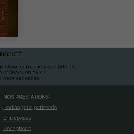
FIDELITÉ
s ! Avec votre carte éco-fidélité,
e cadeaux en plus !
s votre sac cabas
NOS PRESTATIONS
Boulangerie
pâtisserie
Entreprises
Réceptions