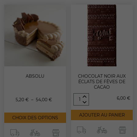
ABSOLU
CHOCOLAT NOIR AUX
Nécessaire
ÉCLATS DE FÈVES DE
Ces cookies ne
CACAO
sont pas
optionnels. Ils
quantité
6,00
€
Plage
5,20
€
–
54,00
€
sont requis
de
pour un bon
Chocolat
Ce
de
fonctionnement
noir
AJOUTER AU PANIER
produit
CHOIX DES OPTIONS
du site.
aux
a
éclats
prix :
plusieurs
de
variations.
fèves