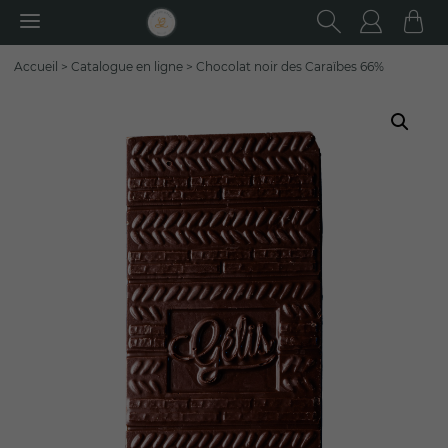
RECHER
Utilisa
Pa
Rechercher
Accueil
>
Catalogue en ligne
>
Chocolat noir des Caraïbes 66%
: