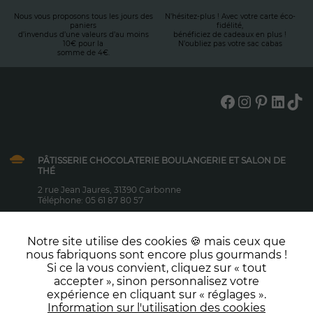
possible
Nous vous proposons tous les jours des
N’hésitez-plus ! Avec votre carte éco-
pendant votre
paniers
fidélité,
d’invendus d’une valeurs d’au moins
bénéficiez de cadeaux en plus !
visite. Si vous
10€ pour la
N’oubliez pas votre sac cabas
refusez ces
somme de 4€.
cookies,
certaines
fonctionnalités
Facebook
Instagram
Pinterest
LinkedIn
TikTok
pourraient ne
pas vous être
proposées.
PÂTISSERIE CHOCOLATERIE BOULANGERIE ET SALON DE
THÉ
Marketing
En
2 rue Jean Jaures, 31390 Carbonne
Téléphone: 05 61 87 80 57
partageant
vos intérêts
Le lundi au samedi : 7h-19h00
et actions,
Dimanche et jours fériés : 7h-12h30
Notre site utilise des cookies 🍪 mais ceux que
vous
nous fabriquons sont encore plus gourmands !
augmentez
NOS PRESTATIONS
Si ce la vous convient, cliquez sur « tout
vos chances
Boulangerie
accepter », sinon personnalisez votre
de vous voir
expérience en cliquant sur « réglages ».
Entreprise
proposer du
NOUS CONTACTER
Information sur l'utilisation des cookies
contenu