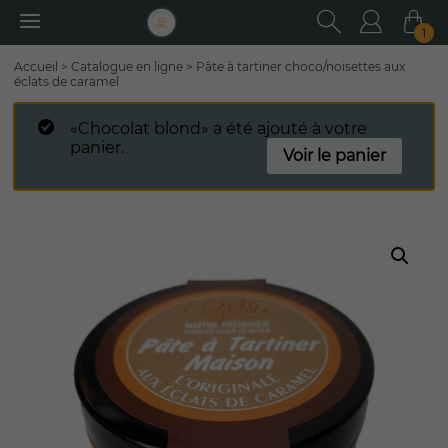
RECHER
Utilisa
Pa
1
Rechercher
Accueil
>
Catalogue en ligne
>
Pâte à tartiner choco/noisettes aux
:
éclats de caramel
«Chocolat blond» a été ajouté à votre
panier.
Voir le panier