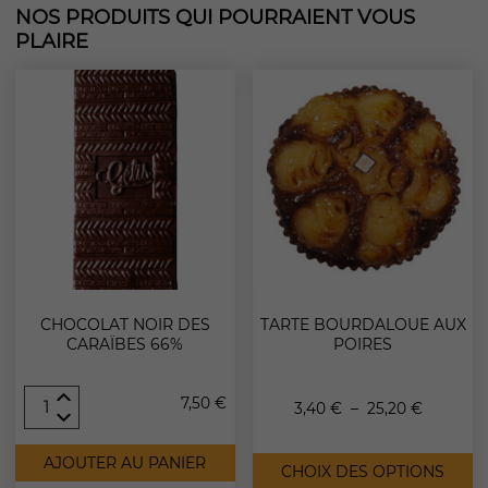
NOS PRODUITS QUI POURRAIENT VOUS
PLAIRE
CHOCOLAT NOIR DES
TARTE BOURDALOUE AUX
CARAÏBES 66%
POIRES
quantité
7,50
€
Plage
3,40
€
–
25,20
€
de
Chocolat
C
de
noir
AJOUTER AU PANIER
p
CHOIX DES OPTIONS
des