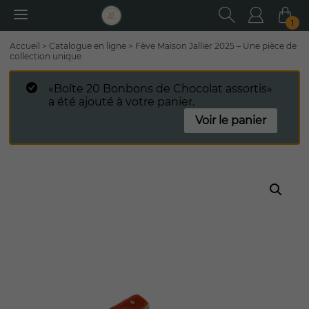
RECHER
Utilisa
Pa
1
Rechercher
Accueil
>
Catalogue en ligne
>
Fève Maison Jallier 2025 – Une pièce de
:
collection unique
«Boîte 20 Bonbons de Chocolat assortis»
a été ajouté à votre panier.
Voir le panier