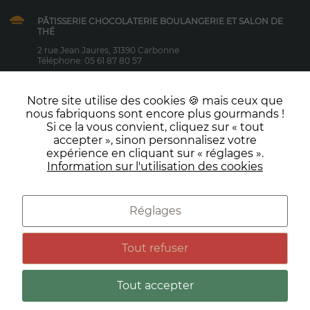
et actions,
vous
PÂTISSERIE CHOCOLATERIE BOULANGERIE ET SALON DE
augmentez
THÉ
vos chances
2 rue Jean Jaures, 31390 Carbonne
de vous voir
Téléphone: 05 61 87 80 57
proposer du
Le lundi au samedi : 7h-19h00
contenu
Dimanche et jours fériés : 7h-12h30
personnalisé.
Notre site utilise des cookies 🍪 mais ceux que
nous fabriquons sont encore plus gourmands !
NOS PRESTATIONS
Si ce la vous convient, cliquez sur « tout
Boulangerie
accepter », sinon personnalisez votre
expérience en cliquant sur « réglages ».
Entreprise
NOUS CONTACTER
Information sur l'utilisation des cookies
Réceptions
Réglages
Préférences de cookies
Conditions générales de vente
Tout refuser
Mentions Légales
Politique de données personnelles
Tout accepter
quantité
3,90
€
AJOUTER AU PANIER