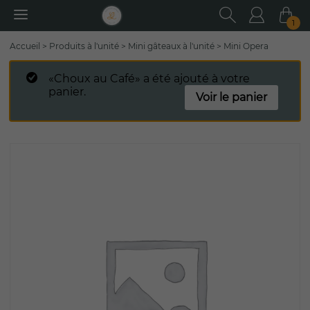
RECHER
Utilisa
Pa
1
Rechercher
Accueil
>
Produits à l'unité
>
Mini gâteaux à l'unité
>
Mini Opera
:
«Choux au Café» a été ajouté à votre
panier.
Voir le panier