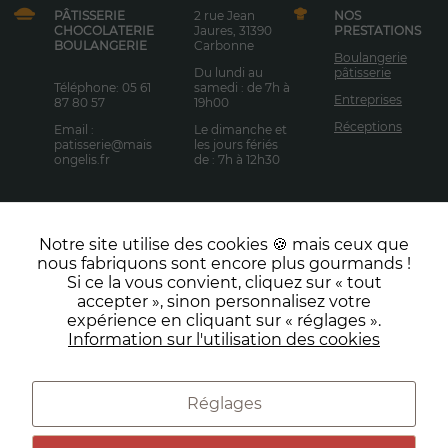
fonction des
PÂTISSERIE
2 rue Jean
NOS
usages.
CHOCOLATERIE
Jaures, 31390
PRESTATIONS
BOULANGERIE
Carbonne
Boulangerie
Du lundi au
pâtisserie
Téléphone: 05 61
samedi : de 7h à
Experience
Entreprises
87 80 57
19h00
Pour vous
Réceptions
Email :
Le dimanche et
fournir la
patisserie@mais
les jours fériés
meilleure
ongelis.fr
de : 7h à 12h30
expérience
possible
pendant votre
visite. Si vous
Notre site utilise des cookies 🍪 mais ceux que
refusez ces
Facebook
Instagram
nous fabriquons sont encore plus gourmands !
cookies,
NOUS
Si ce la vous convient, cliquez sur « tout
certaines
CONTACTE
LinkedIn
TikTok
accepter », sinon personnalisez votre
fonctionnalités
R
expérience en cliquant sur « réglages ».
pourraient ne
Information sur l'utilisation des cookies
pas vous être
proposées.
Réglages
Marketing
Préférences de cookies
Conditions générales de vente
En