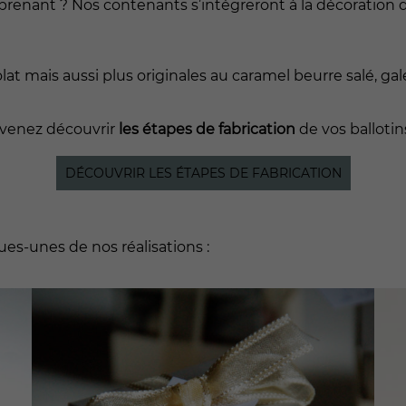
renant ? Nos contenants s’intégreront à la décoration d
t mais aussi plus originales au caramel beurre salé, ga
, venez découvrir
les étapes de fabrication
de vos ballotin
DÉCOUVRIR LES ÉTAPES DE FABRICATION
es-unes de nos réalisations :