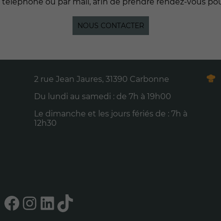
r téléphone ou par mail, afin de prendre rendez-vous po
visite. Si vous
refusez ces
cookies,
NOUS CONTACTER
certaines
fonctionnalités
pourraient ne
pas vous être
proposées.
2 rue Jean Jaures, 31390 Carbonne
Du lundi au samedi : de 7h à 19h00
Marketing
En
Le dimanche et les jours fériés de : 7h à
partageant
12h30
vos intérêts
et actions,
vous
augmentez
vos chances
de vous voir
proposer du
Facebook
Instagram
LinkedIn
TikTok
contenu
personnalisé.