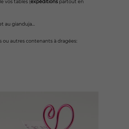
e vos tables (
expéditions
partout en
let au gianduja…
s ou autres contenants à dragées: