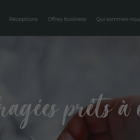
Réceptions
Offres business
Qui sommes-nou
té à Carbonne
Rechercher
RECHERCHER
:
ragées prêts à 