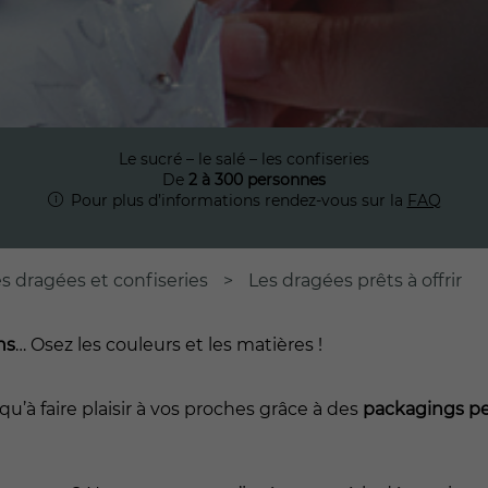
Le sucré – le salé – les confiseries
De
2 à 300 personnes
Pour plus d’informations rendez-vous sur la
FAQ
s dragées et confiseries
>
Les dragées prêts à offrir
ns
… Osez les couleurs et les matières !
 qu’à faire plaisir à vos proches grâce à des
packagings per