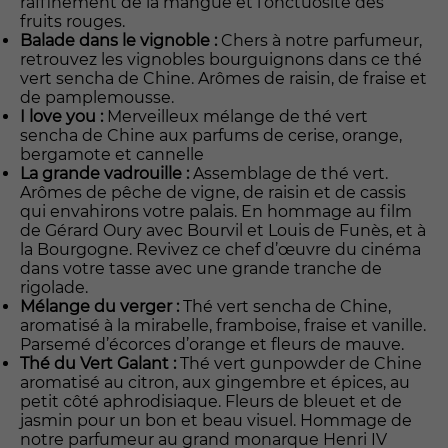
raffinement de la mangue et l’onctuosité des
fruits rouges.
Balade dans le vignoble :
Chers à notre parfumeur,
retrouvez les vignobles bourguignons dans ce thé
vert sencha de Chine. Arômes de raisin, de fraise et
de pamplemousse.
I love you :
Merveilleux mélange de thé vert
sencha de Chine aux parfums de cerise, orange,
bergamote et cannelle
La grande vadrouille :
Assemblage de thé vert.
Arômes de pêche de vigne, de raisin et de cassis
qui envahirons votre palais. En hommage au film
de Gérard Oury avec Bourvil et Louis de Funès, et à
la Bourgogne. Revivez ce chef d’œuvre du cinéma
dans votre tasse avec une grande tranche de
rigolade.
Mélange du verger :
Thé vert sencha de Chine,
aromatisé à la mirabelle, framboise, fraise et vanille.
Parsemé d’écorces d’orange et fleurs de mauve.
Thé du Vert Galant :
Thé vert gunpowder de Chine
aromatisé au citron, aux gingembre et épices, au
petit côté aphrodisiaque. Fleurs de bleuet et de
jasmin pour un bon et beau visuel. Hommage de
notre parfumeur au grand monarque Henri IV