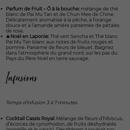
Experience
Pour vous
Parfum de Fruit – Ô à la bouche:
mélange de thé
fournir la
blanc de Pai Mu Tan et de Chun Mee de Chine.
meilleure
Délicatement aromatisé à la pêche, à l’orange
expérience
douce et à l’amande amère parsemée de pétales
possible
de rose.
pendant votre
🎄
Noël en Laponie:
Thé vert Sencha et Thé blanc
visite. Si vous
Paï Mu Tan blanc aux notes de fruits rouges et
refusez ces
pomme. Parsemé de fleurs de bleuet. Baignez
cookies,
dans l’atmosphère du grand nord, sur les pas du
certaines
Pays du Père Noël en terre sauvage.
fonctionnalités
pourraient ne
Infusions
pas vous être
proposées.
Marketing
Temps d’infusion 3 à 7 minutes
En
partageant
vos intérêts
Cocktail Cassis Royal:
Mélange de fleurs d’hibiscus,
et actions,
d’écorces de cynorhodon, de fruits déshydratés
vous
(groseille et le cassis). Désaltérant à souhait par