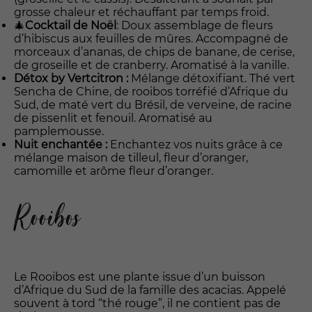
augmentez
grosse chaleur et réchauffant par temps froid.
vos chances
🎄
Cocktail de Noël
: Doux assemblage de fleurs
de vous voir
d’hibiscus aux feuilles de mûres. Accompagné de
proposer du
morceaux d’ananas, de chips de banane, de cerise,
contenu
de groseille et de cranberry. Aromatisé à la vanille.
personnalisé.
Détox by Vertcitron :
Mélange détoxifiant. Thé vert
Sencha de Chine, de rooibos torréfié d’Afrique du
Sud, de maté vert du Brésil, de verveine, de racine
de pissenlit et fenouil. Aromatisé au
pamplemousse.
Nuit enchantée :
Enchantez vos nuits grâce à ce
mélange maison de tilleul, fleur d’oranger,
camomille et arôme fleur d’oranger.
Rooibos
Le Rooibos est une plante issue d’un buisson
d’Afrique du Sud de la famille des acacias. Appelé
souvent à tord “thé rouge”, il ne contient pas de