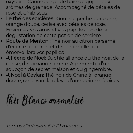
oxydant. Canneberge, de baie de goji et aux
arômes de grenade. Accompagné de pétales de
rose et d’hibiscus.
Nécessaire
Le thé des sorcières :
Goût de pêche-abricotée,
Ces cookies ne
orange douce, cerise avec pétales de rose.
sont pas
Envoutez vos amis et vos papilles lors de la
optionnels. Ils
dégustation de cette potion de sorcière.
sont requis
Route de Menton :
Thé noir au citron parsemé
pour un bon
d’écorce de citron et de citronnelle qui
fonctionnement
émerveillera vos papilles
du site.
🎄
Féerie de Noël:
Subtile alliance du thé noir, de la
cerise, de l’amande amère. Agrémenté d’un
soupçon de secret maison et du gingembre.
Statistiques
🎄
Noël à Ceylan
: Thé noir de Chine à l’orange
Nous les
douce, de la vanille relevé d’une pointe d’épices.
utilisons pour
améliorer les
Thés Blancs aromatisé
fonctionnalités
de ce site en
fonction des
usages.
Temps d’infusion 6 à 10 minutes