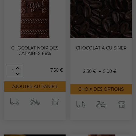
CHOCOLAT NOIR DES
CHOCOLAT À CUISINER
CARAÏBES 66%
quantité
7,50
€
Plage
2,50
€
–
5,00
€
de
Chocolat
C
de
noir
AJOUTER AU PANIER
p
CHOIX DES OPTIONS
des
a
Caraïbes
prix :
p
66%
va
2,50 €
L
o
à
p
ê
c
5,00 €