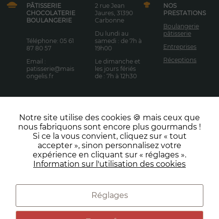
fonction des
PÂTISSERIE
2 rue Jean
NOS
usages.
CHOCOLATERIE
Jaures, 31390
PRESTATIONS
BOULANGERIE
Carbonne
Boulangerie
Du lundi au
pâtisserie
Téléphone: 05 61
samedi : de 7h à
Experience
Entreprises
87 80 57
19h00
Pour vous
Réceptions
Email :
Le dimanche et
fournir la
patisserie@mais
les jours fériés
meilleure
ongelis.fr
de : 7h à 12h30
expérience
possible
pendant votre
visite. Si vous
Notre site utilise des cookies 🍪 mais ceux que
refusez ces
Facebook
Instagram
nous fabriquons sont encore plus gourmands !
cookies,
NOUS
Si ce la vous convient, cliquez sur « tout
certaines
CONTACTE
LinkedIn
TikTok
accepter », sinon personnalisez votre
fonctionnalités
R
expérience en cliquant sur « réglages ».
pourraient ne
Information sur l'utilisation des cookies
pas vous être
proposées.
Réglages
Préférences de cookies
Conditions générales de vente
Marketing
En