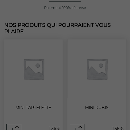
Paiement 100% sécurisé
NOS PRODUITS QUI POURRAIENT VOUS
PLAIRE
MINI TARTELETTE
MINI RUBIS
quantité
quantité
1,56
€
1,56
€