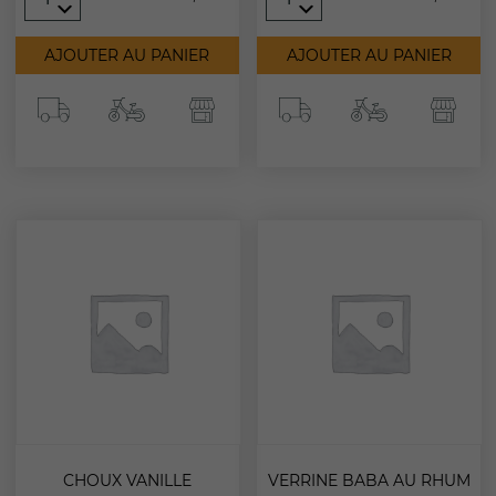
de
de
Mini
Mini
Tartelette
Rubis
AJOUTER AU PANIER
AJOUTER AU PANIER
CHOUX VANILLE
VERRINE BABA AU RHUM