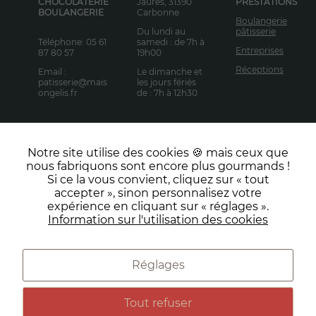
CHOCOLATERIE
Jaures, 31390
PRESTATIONS
usages.
BOULANGERIE
Carbonne
Boulangerie
Du lundi au
pâtisserie
Téléphone: 05 61
samedi : de 7h à
Entreprises
87 80 57
19h00
Experience
Pour vous
Réceptions
Email :
Le dimanche et
fournir la
patisserie@mais
les jours fériés
ongelis.fr
de : 7h à 12h30
meilleure
expérience
possible
pendant votre
visite. Si vous
Notre site utilise des cookies 🍪 mais ceux que
refusez ces
Facebook
Instagram
nous fabriquons sont encore plus gourmands !
NOUS
cookies,
Si ce la vous convient, cliquez sur « tout
CONTACTE
LinkedIn
TikTok
certaines
accepter », sinon personnalisez votre
R
fonctionnalités
expérience en cliquant sur « réglages ».
pourraient ne
Information sur l'utilisation des cookies
pas vous être
proposées.
Réglages
Préférences de cookies
Conditions générales de vente
Marketing
Tout refuser
En
Mentions Légales
Politique de données personnelles