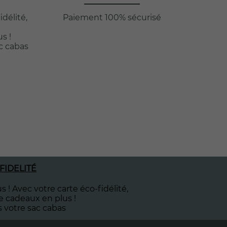
idélité,
Paiement 100% sécurisé
s !
ac cabas
FIDELITÉ
s ! Avec votre carte éco-fidélité,
e cadeaux en plus !
s votre sac cabas