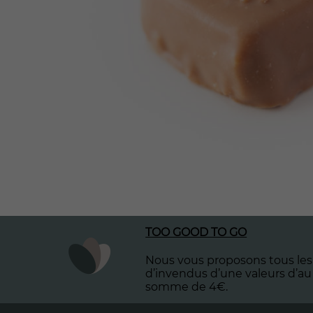
TOO GOOD TO GO
Nous vous proposons tous les 
d’invendus d’une valeurs d’au
somme de 4€.