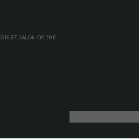
RIE ET SALON DE THÉ
Nécessaire
Ces cookies ne
sont pas
optionnels. Ils
sont requis