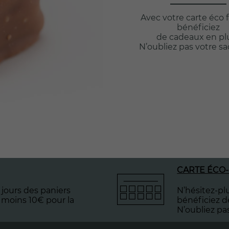
Avec votre carte éco f
bénéficiez
de cadeaux en plu
N’oubliez pas votre s
CARTE ÉCO-
jours des paniers
N’hésitez-plu
 moins 10€ pour la
bénéficiez d
N’oubliez pa