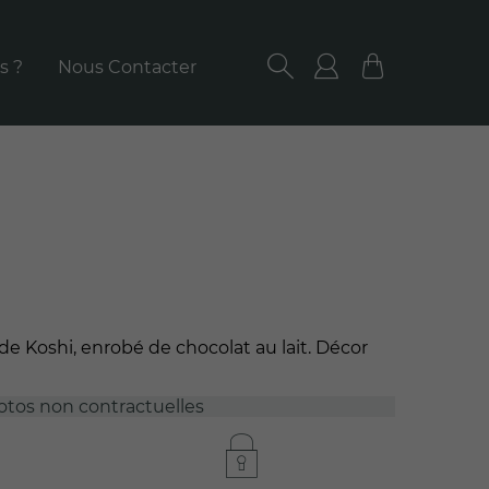
s ?
Nous Contacter
RECHERCHER
Utilisateur/ut
Panier
e Koshi, enrobé de chocolat au lait. Décor
otos non contractuelles