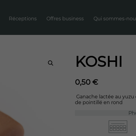
Réceptions
Offres business
Qui sommes-nou
té à Carbonne
Rechercher
RECHERCHER
:
KOSHI
0,50
€
Ganache lactée au yuzu d
de pointillé en rond
Ph